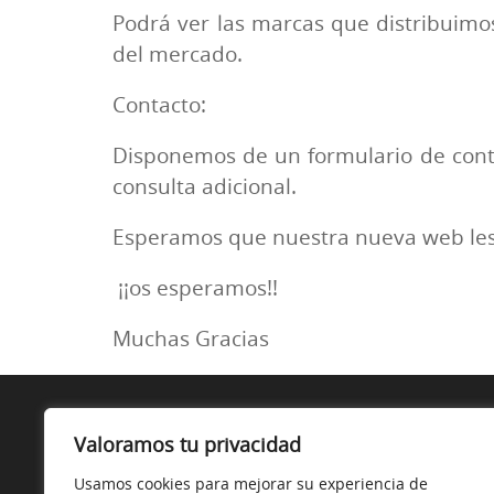
Podrá ver las marcas que distribuimos
del mercado.
Contacto:
Disponemos de un formulario de conta
consulta adicional.
Esperamos que nuestra nueva web les g
¡¡os esperamos!!
Muchas Gracias
SOBRE NOSOTROS
Valoramos tu privacidad
Somos una Asociación de Almacenes de Distribuidores 
Usamos cookies para mejorar su experiencia de
Material Eléctrico.