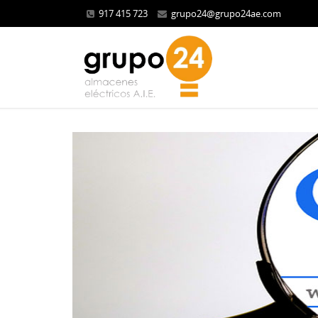
917 415 723
grupo24@grupo24ae.com