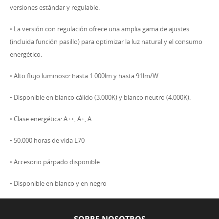
versiones estándar y regulable.
• La versión con regulación ofrece una amplia gama de ajustes
(incluida función pasillo) para optimizar la luz natural y el consumo
energético.
• Alto flujo luminoso: hasta 1.000lm y hasta 91lm/W.
• Disponible en blanco cálido (3.000K) y blanco neutro (4.000K).
• Clase energética: A++, A+, A
• 50.000 horas de vida L70
• Accesorio párpado disponible
• Disponible en blanco y en negro
SOBRE NOSOTROS