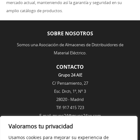
mercado actual, manteniendo así la garantía y seguridad en su
amplio catálogo de productos.
SOBRE NOSOTROS
Somos una Asociación de Almacenes de Distribuidores de
Material Eléctrico.
CONTACTO
Grupo 24 AIE
C/ Pensamiento, 27
Esc. Drch, 1º, Nº 3
28020 - Madrid
Tlf: 917 415 723
E-mail: grupo24@grupo24ae.com
Valoramos tu privacidad
ENLACES
Usamos cookies para mejorar su experiencia de
AVISO LEGAL