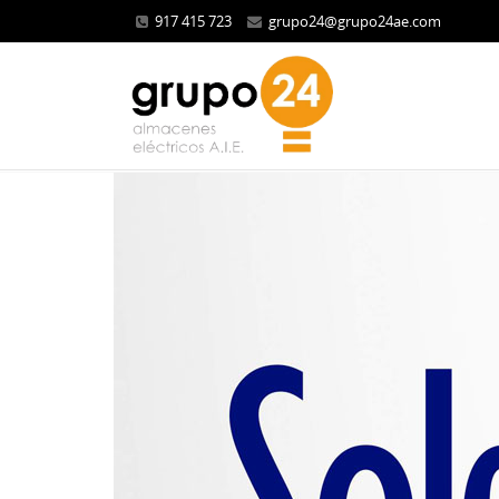
917 415 723
grupo24@grupo24ae.com