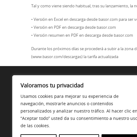
Tal y como viene siendo habitual, tras su lanzamiento, la n
• Versión en Excel en descarga desde basor.com para ser v
• Versión en PDF en descarga desde basor.com
• Versión resumen en PDF en descarga desde basor.com
Durante los próximos días se procederá a subir a la zona d
(www.basor.com/descargas) la tarifa actualizada
SOBRE NOSOTROS
Valoramos tu privacidad
Somos una Asociación de Almacenes de Distribuidores 
Usamos cookies para mejorar su experiencia de
Material Eléctrico.
navegación, mostrarle anuncios o contenidos
personalizados y analizar nuestro tráfico. Al hacer clic e
“Aceptar todo” usted da su consentimiento a nuestro us
de las cookies.