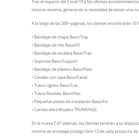
Tras el impacto del Covid-19 y los últimos acontecimientos 
historia reciente, generando la necesidad de lanzar una nu
A lo largo de las 200+ páginas, los clientes encontrarán 10 
• Bandejas de chapa BasorTray
• Bandejas de hilo BasorFil
• Bandejas de escalera BasorTrav
• Soportes BasorSupport
• Bandejas de plástico BasorPlast
• Canales con tapa BasorCanal
• Tubos rígidos BasorTub
• Tubos flexibles BasorFlex
• Pequeñas piezas de instalación BasorFix
• Carriles electrificados TRUNKINGS
En la nueva T-47 además, los clientes tendrán a su dispos
mínima de embalaje ycódigo Gtin-13 de cada producto de