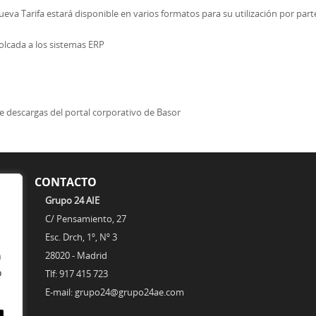
ueva Tarifa estará disponible en varios formatos para su utilización por part
olcada a los sistemas ERP
e descargas del portal corporativo de Basor
CONTACTO
Grupo 24 AIE
de
C/ Pensamiento, 27
Esc. Drch, 1º, Nº 3
n
28020 - Madrid
o
Tlf: 917 415 723
E-mail: grupo24@grupo24ae.com