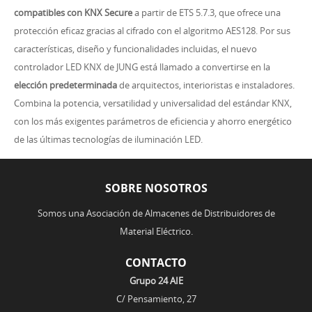
compatibles con KNX Secure
a partir de ETS 5.7.3, que ofrece una
protección eficaz gracias al cifrado con el algoritmo AES128. Por sus
características, diseño y funcionalidades incluidas, el nuevo
controlador LED KNX de JUNG está llamado a convertirse en la
elección predeterminada
de arquitectos, interioristas e instaladores.
Combina la potencia, versatilidad y universalidad del estándar KNX,
con los más exigentes parámetros de eficiencia y ahorro energético
de las últimas tecnologías de iluminación LED.
SOBRE NOSOTROS
Somos una Asociación de Almacenes de Distribuidores de
Material Eléctrico.
CONTACTO
Grupo 24 AIE
C/ Pensamiento, 27