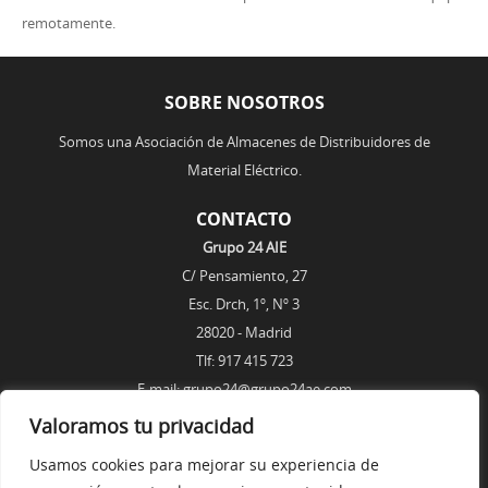
remotamente.
SOBRE NOSOTROS
Somos una Asociación de Almacenes de Distribuidores de
Material Eléctrico.
CONTACTO
Grupo 24 AIE
C/ Pensamiento, 27
Esc. Drch, 1º, Nº 3
28020 - Madrid
Tlf: 917 415 723
E-mail: grupo24@grupo24ae.com
Valoramos tu privacidad
ENLACES
Usamos cookies para mejorar su experiencia de
AVISO LEGAL