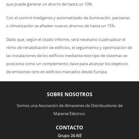
que puede generar un ahorro de hasta un 10%.
Con el control inteligente y automatizado de iluminación, persianas
o climatización se añaden nuevos ahorros de hasta un 15%.
Dado que, según el citado informe, será necesario cuadruplicar el
ritmo de rehabilitación de edificios, el seguimiento y optimización de
las instalaciones de los edificios mediante este tipo de sistemas se
posiciona como un complemento clave para alcanzar los objetivos
de emisiones cero en edificios marcados desde Europa.
SOBRE NOSOTROS
Somos una Asociación de Almacenes de Distribuidores de
Material Eléctrico.
CONTACTO
Grupo 24 AIE